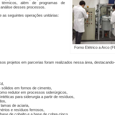
s térmicos, além de programas de
 análise desses processos.
 as seguintes operações unitárias:
Forno Elétrico a Arco (
sos projetos em parcerias foram realizados nessa área, destacando-
Cd,
sólidos em fornos de cimento,
omo redutor em processos siderúrgicos,
téticas para siderurgia a partir de resíduos,
dos,
lamas de aciaria,
érios e resíduos ferrosos,
base de cobalto e a base de cobre-zinco,