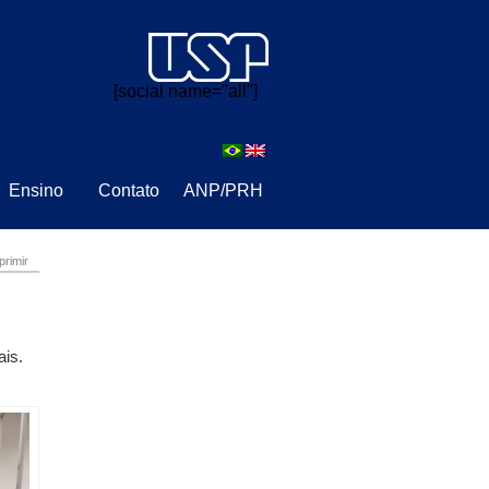
⠀⠀
[social name="all"]
Ensino
Contato
ANP/PRH
primir
ais.