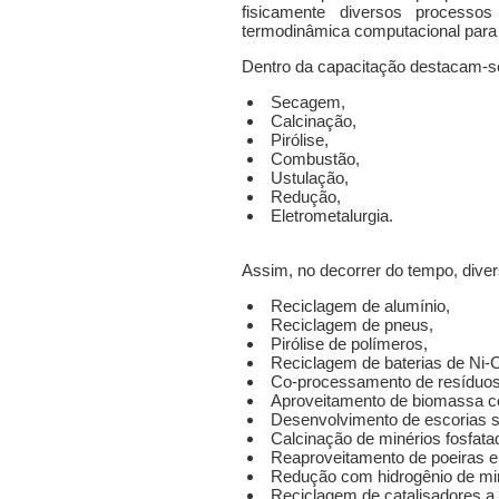
fisicamente diversos processo
termodinâmica computacional para
Dentro da capacitação destacam-se
Secagem,
Calcinação,
Pirólise,
Combustão,
Ustulação,
Redução,
Eletrometalurgia.
Assim, no decorrer do tempo, diver
Reciclagem de alumínio,
Reciclagem de pneus,
Pirólise de polímeros,
Reciclagem de baterias de Ni-
Co-processamento de resíduos 
Aproveitamento de biomassa c
Desenvolvimento de escorias sin
Calcinação de minérios fosfata
Reaproveitamento de poeiras e 
Redução com hidrogênio de min
Reciclagem de catalisadores a 