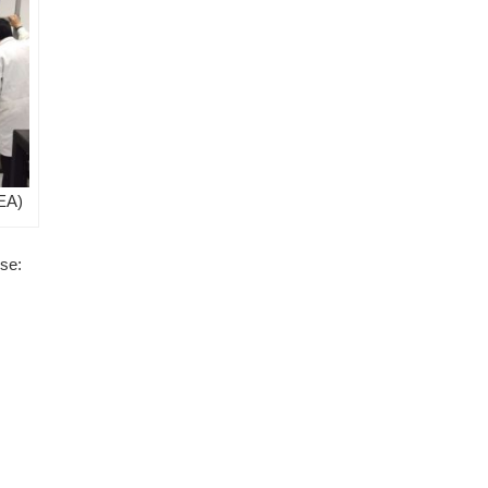
FEA)
se: