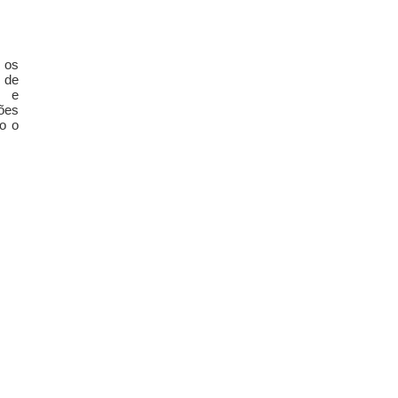
 os
 de
s e
ções
do o