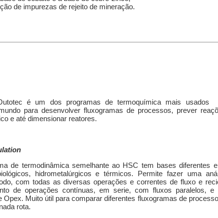
ção de impurezas de rejeito de mineração.
 Outotec é um dos programas de termoquímica mais usados 
mundo para desenvolver fluxogramas de processos, prever reaçõ
co e até dimensionar reatores.
lation
a de termodinâmica semelhante ao HSC tem bases diferentes e
ológicos, hidrometalúrgicos e térmicos. Permite fazer uma anál
o, com todas as diversas operações e correntes de fluxo e recic
to de operações contínuas, em serie, com fluxos paralelos, e
e Opex. Muito útil para comparar diferentes fluxogramas de process
ada rota.