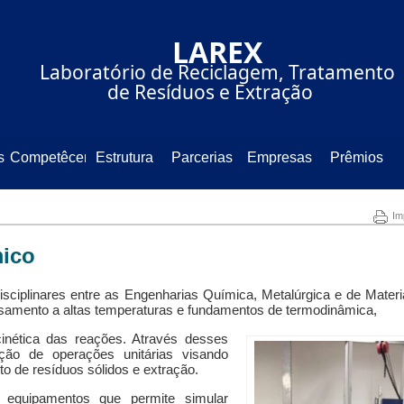
⠀⠀⠀⠀⠀⠀⠀⠀⠀LAREX⠀⠀⠀⠀⠀⠀
⠀⠀⠀Laboratório de Reciclagem, Tratamento
⠀⠀⠀⠀⠀⠀⠀⠀de Resíduos e Extração⠀⠀⠀⠀⠀⠀
s
Competêcencia
Estrutura
Parcerias
Empresas
Prêmios
Im
mico
ciplinares entre as Engenharias Química, Metalúrgica e de Materi
amento a altas temperaturas e fundamentos de termodinâmica,
cinética das reações. Através desses
eção de operações unitárias visando
o de resíduos sólidos e extração.
equipamentos que permite simular