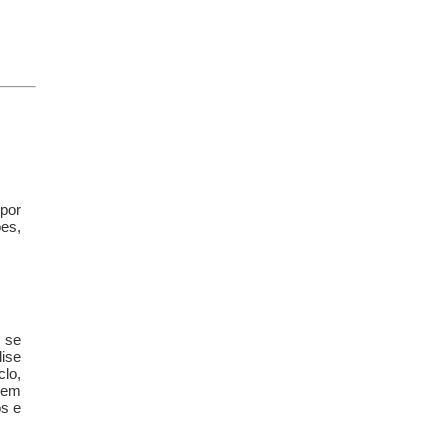
por
es,
 se
ise
lo,
 em
os e