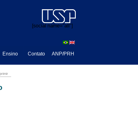
⠀⠀
[social name="all"]
Ensino
Contato
ANP/PRH
primir
o