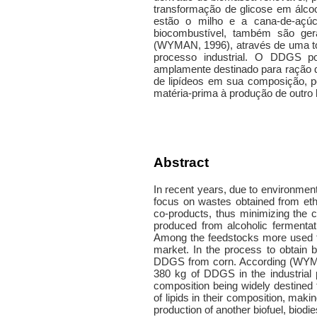
transformação de glicose em álcoo
estão o milho e a cana-de-açú
biocombustível, também são ge
(WYMAN, 1996), através de uma to
processo industrial. O DDGS po
amplamente destinado para ração d
de lipídeos em sua composição, p
matéria-prima à produção de outro b
Abstract
In recent years, due to environmen
focus on wastes obtained from eth
co-products, thus minimizing the 
produced from alcoholic fermentat
Among the feedstocks more used fo
market. In the process to obtain 
DDGS from corn. According (WYMAN
380 kg of DDGS in the industrial 
composition being widely destined 
of lipids in their composition, makin
production of another biofuel, biodie