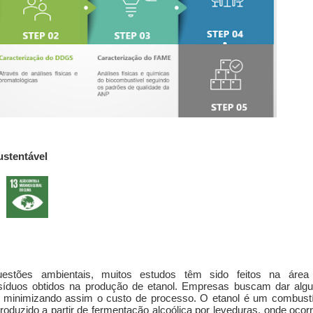
ustentável
estões ambientais, muitos estudos têm sido feitos na área
síduos obtidos na produção de etanol. Empresas buscam dar alg
s, minimizando assim o custo de processo. O etanol é um combustí
oduzido a partir de fermentação alcoólica por leveduras, onde ocor