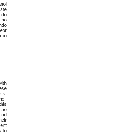
anol
ste
ndo
 no
ndo
teor
omo
with
hese
ass,
hol.
this
 the
and
heir
tent
k to