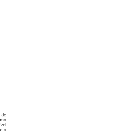
 de
uma
vel
re a