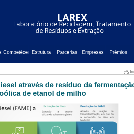
⠀⠀⠀⠀⠀⠀⠀⠀⠀LAREX⠀⠀⠀⠀⠀⠀
⠀⠀⠀Laboratório de Reciclagem, Tratamento
⠀⠀⠀⠀⠀⠀⠀⠀de Resíduos e Extração⠀⠀⠀⠀⠀⠀
s
Competêcencia
Estrutura
Parcerias
Empresas
Prêmios
Im
iesel através de resíduo da fermentaçã
oólica de etanol de milho