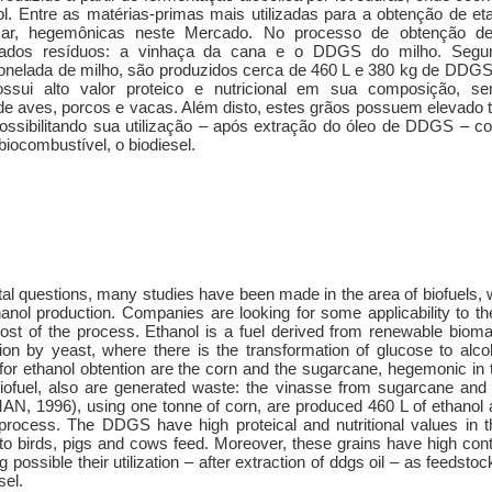
l. Entre as matérias-primas mais utilizadas para a obtenção de et
car, hegemônicas neste Mercado. No processo de obtenção de
rados resíduos: a vinhaça da cana e o DDGS do milho. Segu
nelada de milho, são produzidos cerca de 460 L e 380 kg de DDGS
ssui alto valor proteico e nutricional em sua composição, se
e aves, porcos e vacas. Além disto, estes grãos possuem elevado 
ossibilitando sua utilização – após extração do óleo de DDGS – c
iocombustível, o biodiesel.
tal questions, many studies have been made in the area of biofuels, 
anol production. Companies are looking for some applicability to t
cost of the process. Ethanol is a fuel derived from renewable biom
ion by yeast, where there is the transformation of glucose to alco
r ethanol obtention are the corn and the sugarcane, hegemonic in 
biofuel, also are generated waste: the vinasse from sugarcane and
, 1996), using one tonne of corn, are produced 460 L of ethanol 
process. The DDGS have high proteical and nutritional values in t
to birds, pigs and cows feed. Moreover, these grains have high con
g possible their utilization – after extraction of ddgs oil – as feedstoc
sel.