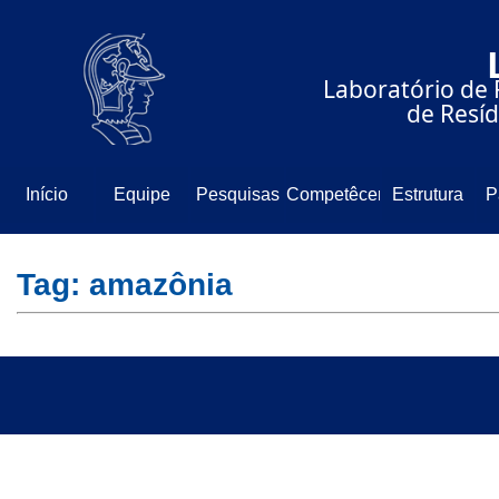
⠀⠀⠀⠀⠀⠀⠀⠀⠀
⠀⠀⠀⠀Laboratório de 
⠀⠀⠀⠀⠀⠀⠀⠀⠀de Resíd
Início
Equipe
Pesquisas
Competêcencia
Estrutura
P
Tag: amazônia