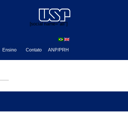
⠀⠀
[social name="all"]
Ensino
Contato
ANP/PRH