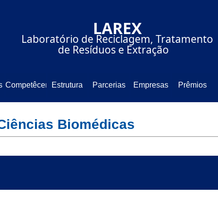
⠀⠀⠀⠀⠀⠀⠀⠀⠀LAREX⠀⠀⠀⠀⠀⠀
⠀⠀⠀Laboratório de Reciclagem, Tratamento
⠀⠀⠀⠀⠀⠀⠀⠀de Resíduos e Extração⠀⠀⠀⠀⠀⠀
s
Competêcencia
Estrutura
Parcerias
Empresas
Prêmios
e Ciências Biomédicas