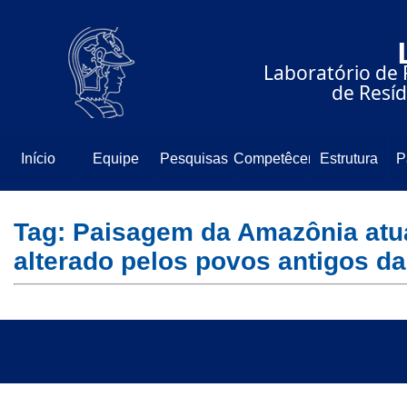
⠀⠀⠀⠀⠀⠀⠀⠀⠀
⠀⠀⠀⠀Laboratório de 
⠀⠀⠀⠀⠀⠀⠀⠀⠀de Resíd
Início
Equipe
Pesquisas
Competêcencia
Estrutura
P
Tag: Paisagem da Amazônia atu
alterado pelos povos antigos da