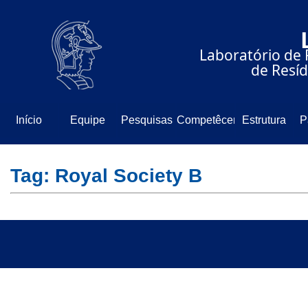
⠀⠀⠀⠀⠀⠀⠀⠀⠀
⠀⠀⠀⠀Laboratório de 
⠀⠀⠀⠀⠀⠀⠀⠀⠀de Resíd
Início
Equipe
Pesquisas
Competêcencia
Estrutura
P
Tag: Royal Society B