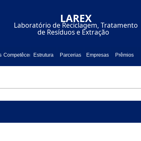
⠀⠀⠀⠀⠀⠀⠀⠀⠀LAREX⠀⠀⠀⠀⠀⠀
⠀⠀⠀Laboratório de Reciclagem, Tratamento
⠀⠀⠀⠀⠀⠀⠀⠀de Resíduos e Extração⠀⠀⠀⠀⠀⠀
s
Competêcencia
Estrutura
Parcerias
Empresas
Prêmios