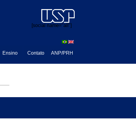
⠀⠀
[social name="all"]
Ensino
Contato
ANP/PRH