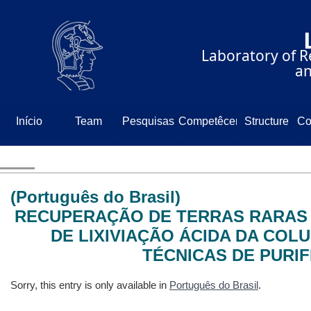
⠀⠀⠀⠀⠀⠀⠀⠀⠀
⠀⠀⠀⠀Laboratory of Re
⠀⠀⠀⠀⠀⠀⠀⠀⠀⠀⠀⠀⠀and
Início
Team
Pesquisas
Competêcencia
Structure
Co
N
(Português do Brasil)
RECUPERAÇÃO DE TERRAS RARAS A
DE LIXIVIAÇÃO ÁCIDA DA COL
TÉCNICAS DE PURI
Sorry, this entry is only available in
Português do Brasil
.