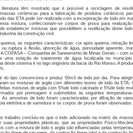
a literatura têm mostrado que é possível a reciclagem de resíd
e massas cerâmicas para a fabricação de produtos cerâmicos par
o lodo das ETA pode ser realizada com a incorporação de lodo em ma
esta mistura, confeccionam-se corpos de prova para realização
de estabelecer misturas que possibilitem a reutilização deste lod
ndustria da construção civil.
ueima, as seguintes características: cor após queima, retração li
 ou ruptura à flexão, absorção de água, porosidade aparente, ma
go. A COPASA – Companhia de Saneamento de Minas Gerais – com s
 uma estação de tratamento de água localizada no município
deste sistema é no lago originário da bacia do Rio Manso. A prod
/s.
 do tipo convenciona e produz 50m3 de lodo por dia. Para atingir
izaram-se misturas de argila com diferentes teores de lodo da ETA:
eitas misturas de argila com 5%de lodo calcinado e 5%de lodo moí
rmados por prensagem e submetidos às seguintes temperaturas
As amostras de lodo foram caracterizadas por difração de raios
opia eletrônica de varredura e os corpos de prova foram observados
e trabalho concluiu-se que o lodo adicionado na matriz da massa
de suas propriedades plásticas, que as propriedades Físico-Mecân
s com a mistura de lodo e argila são influenciadas pelas temperat
ação linear de secagem, da contração linear total e da contração li