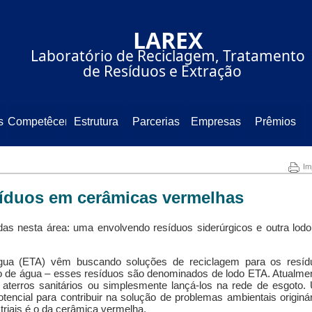
⠀⠀⠀⠀⠀⠀⠀⠀⠀LAREX⠀⠀⠀⠀⠀⠀
⠀⠀⠀Laboratório de Reciclagem, Tratamento
⠀⠀⠀⠀⠀⠀⠀⠀de Resíduos e Extração⠀⠀⠀⠀⠀⠀
s
Competêcencia
Estrutura
Parcerias
Empresas
Prêmios
Im
síduos em cerâmicas vermelhas
as nesta área: uma envolvendo resíduos siderúrgicos e outra lodo
gua (ETA) vêm buscando soluções de reciclagem para os resíd
o de água – esses resíduos são denominados de lodo ETA. Atualmen
aterros sanitários ou simplesmente lançá-los na rede de esgoto.
encial para contribuir na solução de problemas ambientais originá
riais é o da cerâmica vermelha.