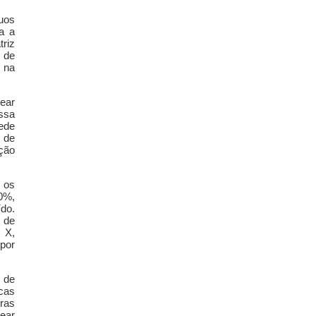
uos
a a
triz
 de
o na
near
ssa
ede
 de
ução
 os
 0%,
do.
 de
 X,
 por
 de
icas
uras
near