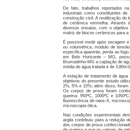
De fato, trabalhos reportados n
industriais como constituintes d
construção civil. A reutilização d
de cerâmica vermelha. Através d
diversos ensaios, com o objetivo 
matriz de blocos cerâmicos para a i
É possível medir após secagem e q
ou volumétrica, módulo de tensão
específica aparente, perda ao fo
em Belo Horizonte – MG, possui
Brumadinho-MG a captação de água 
média de água tratada é de 3,80m3
A estação de tratamento de água é
objetivos do presente estudo util
2%, 5% e 10%; além disso, foram f
Os corpos de prova foram confo
queima: 950ºC, 1000ºC e 1050ºC. 
fluorescência de raios-X, microsc
microscopia ótica.
Nas condições experimentais dest
argila contribuiu para a redução 
dos corpos de prova confeccionado
de queima e que os valores de retr