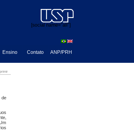
⠀⠀
[social name="all"]
Ensino
Contato
ANP/PRH
primir
 de
uos
te,
 Um
rios