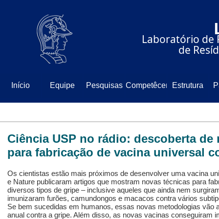
⠀⠀⠀⠀⠀⠀⠀⠀⠀
⠀⠀⠀⠀Laboratório de 
⠀⠀⠀⠀⠀⠀⠀⠀⠀de Resíd
Início
Equipe
Pesquisas
Competêcencia
Estrutura
P
Ciência USP no rádio: descoberta de
para fabricação de vacina universal c
Os cientistas estão mais próximos de desenvolver uma vacina univ
e Nature publicaram artigos que mostram novas técnicas para fab
diversos tipos de gripe – inclusive aqueles que ainda nem surgir
imunizaram furões, camundongos e macacos contra vários subtipos
Se bem sucedidas em humanos, essas novas metodologias vão a
anual contra a gripe. Além disso, as novas vacinas conseguiram i