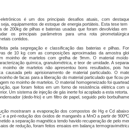
-eletrônicos é um dos principais desafios atuais, com destaqu
u seja, equipamentos de estoque de energia portáteis. Esta tese tem
ra de 200kg de pilhas e baterias usadas que foram devolvidas em
udar os principais parâmetros para uma rota pirometalúrgic
etais contidos.
 feita pela segregação e classificação das baterias e pilhas. Fo
ivas de 10 kg com as composições aproximadas da amostra glob
m moinho de martelos com grelha de 9mm. O material moído 
racterização química, granulométrica, e teor de umidade. A separ
 moinho de martelos não apresentou bons resultados, pois ho
a causada pelo aprisionamento de material particulado. O mater
inho de facas para a liberação do material particulado que ficou p
gem no moinho de martelos. O material homogeneizado foi quartead
dução, que foram feitos em um forno de resistência elétrica com 
erior. Um sistema de injeção de gás inerte foi acoplado a esta retorta
ensador (dedo-frio) e um filtro de papel, seguido pelo borbulham
dução mostraram a evaporação dos compostos de Hg e Cd abaixo
C e a pré-redução dos óxidos de manganês a MnO a partir de 900ºC
bmetido a separação magnética tendo havido recuperação de pelo m
saios de redução, foram feitos ensaios em balança termogravimétric