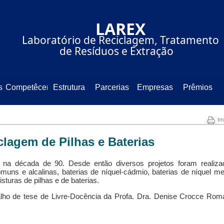
⠀⠀⠀⠀⠀⠀⠀⠀⠀LAREX⠀⠀⠀⠀⠀⠀
⠀⠀⠀Laboratório de Reciclagem, Tratamento
⠀⠀⠀⠀⠀⠀⠀⠀de Resíduos e Extração⠀⠀⠀⠀⠀⠀
s
Competêcencia
Estrutura
Parcerias
Empresas
Prêmios
Im
clagem de Pilhas e Baterias
e na década de 90. Desde então diversos projetos foram realiza
muns e alcalinas, baterias de níquel-cádmio, baterias de níquel me
misturas de pilhas e de baterias.
lho de tese de Livre-Docência da Profa. Dra. Denise Crocce Rom