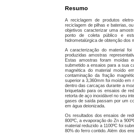
Resumo
A reciclagem de produtos eletro
reciclagem de pilhas e baterias, o
objetivos caracterizar uma amost
ponto de coleta público e est
hidrometalúrgica de obtenção dos m
A caracterização do material foi
produzidas amostras representat
Estas amostras foram moídas e
submetido a ensaios para a sua ca
magnética do material moído em
contaminação da fração magnétic
superior a 3,360mm foi moído em mo
dentro das carcaças durante a moa
briquetado para os ensaios de re
retorta de aço inoxidável no seu int
gases de saída passam por um cond
em água deionizada.
Os resultados dos ensaios de re
800ºC, a evaporação do Zn a 900º
material reduzido a 1100ºC foi su
80% do ferro contido. Além dos en