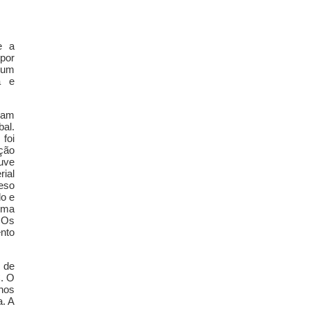
e a
 por
 um
a e
ram
al.
foi
ação
uve
ial
reso
o e
uma
. Os
ento
 de
. O
enos
a. A