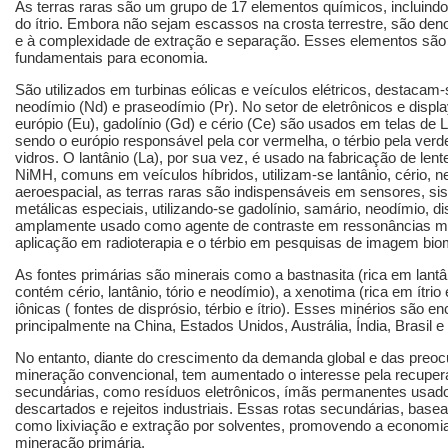
As terras raras são um grupo de 17 elementos químicos, incluindo
do ítrio. Embora não sejam escassos na crosta terrestre, são den
e à complexidade de extração e separação. Esses elementos são e
fundamentais para economia.
São utilizados em turbinas eólicas e veículos elétricos, destac
neodímio (Nd) e praseodímio (Pr). No setor de eletrônicos e display
európio (Eu), gadolínio (Gd) e cério (Ce) são usados em telas de
sendo o európio responsável pela cor vermelha, o térbio pela verd
vidros. O lantânio (La), por sua vez, é usado na fabricação de lent
NiMH, comuns em veículos híbridos, utilizam-se lantânio, cério, 
aeroespacial, as terras raras são indispensáveis em sensores, si
metálicas especiais, utilizando-se gadolínio, samário, neodímio, dis
amplamente usado como agente de contraste em ressonâncias mag
aplicação em radioterapia e o térbio em pesquisas de imagem bio
As fontes primárias são minerais como a bastnasita (rica em lantâ
contém cério, lantânio, tório e neodímio), a xenotima (rica em ítrio
iônicas ( fontes de disprósio, térbio e ítrio). Esses minérios são 
principalmente na China, Estados Unidos, Austrália, Índia, Brasil e
No entanto, diante do crescimento da demanda global e das preo
mineração convencional, tem aumentado o interesse pela recuperaç
secundárias, como resíduos eletrônicos, ímãs permanentes usado
descartados e rejeitos industriais. Essas rotas secundárias, bas
como lixiviação e extração por solventes, promovendo a economia
mineração primária.