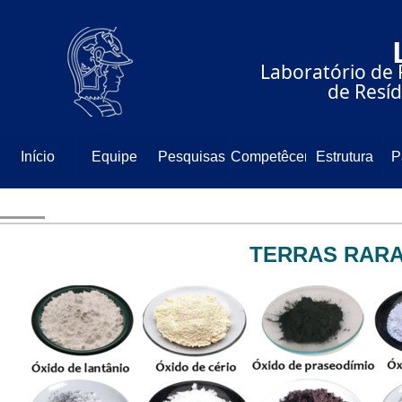
⠀⠀⠀⠀⠀⠀⠀⠀⠀
⠀⠀⠀⠀Laboratório de 
⠀⠀⠀⠀⠀⠀⠀⠀⠀de Resíd
Início
Equipe
Pesquisas
Competêcencia
Estrutura
P
TERRAS RAR