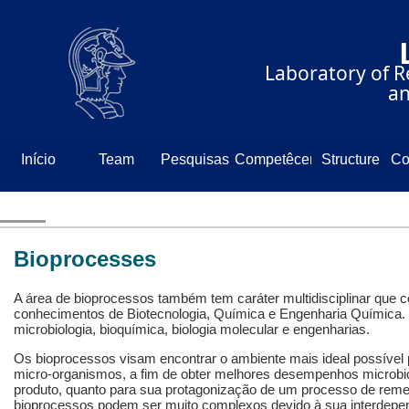
⠀⠀⠀⠀⠀⠀⠀⠀⠀
⠀⠀⠀⠀Laboratory of Re
⠀⠀⠀⠀⠀⠀⠀⠀⠀⠀⠀⠀⠀and
Início
Team
Pesquisas
Competêcencia
Structure
Co
N
Bioprocesses
A área de bioprocessos também tem caráter multidisciplinar que c
conhecimentos de Biotecnologia, Química e Engenharia Química.
microbiologia, bioquímica, biologia molecular e engenharias.
Os bioprocessos visam encontrar o ambiente mais ideal possível 
micro-organismos, a fim de obter melhores desempenhos microbio
produto, quanto para sua protagonização de um processo de re
bioprocessos podem ser muito complexos devido à sua interdepe